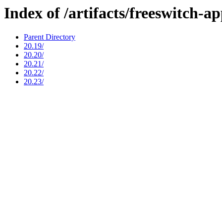
Index of /artifacts/freeswitch-ap
Parent Directory
20.19/
20.20/
20.21/
20.22/
20.23/